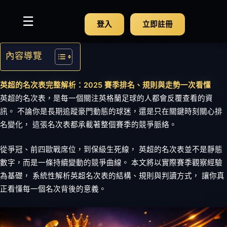
☰
登入
立即註冊
內容導覽
英超的名次表完整解析：2025 賽季排名、規則與走勢一次看懂
英超的名次表，是每一個關注英格蘭足球的人都會反覆查看的資
訊。 不論你是長期追蹤豪門動態的球迷，還是只在關鍵時刻關心排
名變化， 這張名次表都承載著整個賽季的競爭脈絡。
從爭冠、前四歐戰席位，到保級生死線， 英超的名次表並不是靜態
數字，而是一條持續變動的競爭曲線。 本文將以實際賽季觀察經驗
為基礎， 系統性解析英超名次表的結構、規則與判讀方式， 讓你真
正看懂每一個名次背後的意義。