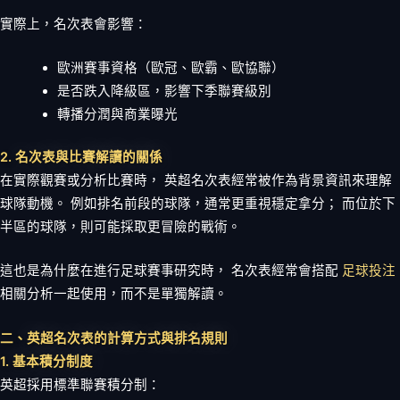
實際上，名次表會影響：
歐洲賽事資格（歐冠、歐霸、歐協聯）
是否跌入降級區，影響下季聯賽級別
轉播分潤與商業曝光
2. 名次表與比賽解讀的關係
在實際觀賽或分析比賽時， 英超名次表經常被作為背景資訊來理解
球隊動機。 例如排名前段的球隊，通常更重視穩定拿分； 而位於下
半區的球隊，則可能採取更冒險的戰術。
這也是為什麼在進行足球賽事研究時， 名次表經常會搭配
足球投注
相關分析一起使用，而不是單獨解讀。
二、英超名次表的計算方式與排名規則
1. 基本積分制度
英超採用標準聯賽積分制：