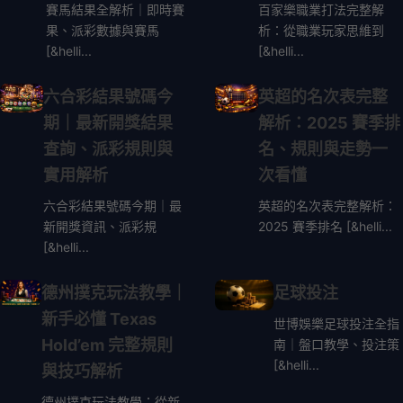
賽馬結果全解析｜即時賽
百家樂職業打法完整解
果、派彩數據與賽馬
析：從職業玩家思維到
[&helli...
[&helli...
六合彩結果號碼今
英超的名次表完整
期｜最新開獎結果
解析：2025 賽季排
查詢、派彩規則與
名、規則與走勢一
實用解析
次看懂
六合彩結果號碼今期｜最
英超的名次表完整解析：
新開獎資訊、派彩規
2025 賽季排名 [&helli...
[&helli...
德州撲克玩法教學｜
足球投注
新手必懂 Texas
世博娛樂足球投注全指
Hold’em 完整規則
南｜盤口教學、投注策
[&helli...
與技巧解析
德州撲克玩法教學：從新