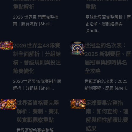
重點解析
重點
2026 世界盃 門票完整指
足球世界盃完整解析｜歷
南｜購買流程 [&helli...
史沿革、賽制結構與
[&helli...
2026世界盃48隊賽
世冠盃的名次表：
制全面解析｜分組結
2025 新制賽程、歷
構、晉級規則與投注
屆冠軍與即時排名
節奏變化
全攻略
2026世界盃48隊賽制全面
世冠盃的名次表：2025
解析｜分組結 [&helli...
新制賽程、歷屆 [&helli...
世界盃資格賽完整
足球賽果完整指
解析：賽制、賽果
南：如何查詢、理
與實戰觀察重點
解與理性解讀比賽
結果
世界盃資格賽完整解