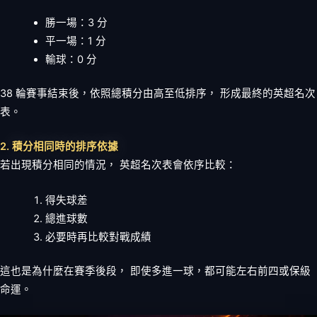
勝一場：3 分
平一場：1 分
輸球：0 分
38 輪賽事結束後，依照總積分由高至低排序， 形成最終的英超名次
表。
2. 積分相同時的排序依據
若出現積分相同的情況， 英超名次表會依序比較：
得失球差
總進球數
必要時再比較對戰成績
這也是為什麼在賽季後段， 即使多進一球，都可能左右前四或保級
命運。