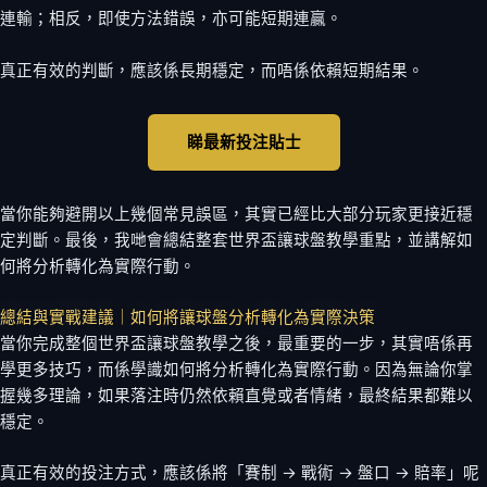
連輸；相反，即使方法錯誤，亦可能短期連贏。
真正有效的判斷，應該係長期穩定，而唔係依賴短期結果。
睇最新投注貼士
當你能夠避開以上幾個常見誤區，其實已經比大部分玩家更接近穩
定判斷。最後，我哋會總結整套世界盃讓球盤教學重點，並講解如
何將分析轉化為實際行動。
總結與實戰建議｜如何將讓球盤分析轉化為實際決策
當你完成整個世界盃讓球盤教學之後，最重要的一步，其實唔係再
學更多技巧，而係學識如何將分析轉化為實際行動。因為無論你掌
握幾多理論，如果落注時仍然依賴直覺或者情緒，最終結果都難以
穩定。
真正有效的投注方式，應該係將「賽制 → 戰術 → 盤口 → 賠率」呢