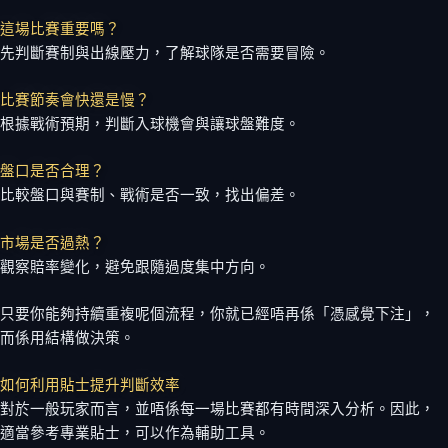
這場比賽重要嗎？
先判斷賽制與出線壓力，了解球隊是否需要冒險。
比賽節奏會快還是慢？
根據戰術預期，判斷入球機會與讓球盤難度。
盤口是否合理？
比較盤口與賽制、戰術是否一致，找出偏差。
市場是否過熱？
觀察賠率變化，避免跟隨過度集中方向。
只要你能夠持續重複呢個流程，你就已經唔再係「憑感覺下注」，
而係用結構做決策。
如何利用貼士提升判斷效率
對於一般玩家而言，並唔係每一場比賽都有時間深入分析。因此，
適當參考專業貼士，可以作為輔助工具。