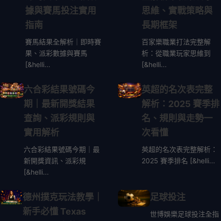
據與賽馬投注實用
思維、實戰策略與
指南
長期框架
賽馬結果全解析｜即時賽
百家樂職業打法完整解
果、派彩數據與賽馬
析：從職業玩家思維到
[&helli...
[&helli...
六合彩結果號碼今
英超的名次表完整
期｜最新開獎結果
解析：2025 賽季排
查詢、派彩規則與
名、規則與走勢一
實用解析
次看懂
六合彩結果號碼今期｜最
英超的名次表完整解析：
新開獎資訊、派彩規
2025 賽季排名 [&helli...
[&helli...
德州撲克玩法教學｜
足球投注
新手必懂 Texas
世博娛樂足球投注全指