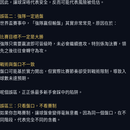
因此，讓球深唔代表安全，反而可能代表風險被低估。
誤區二：強隊一定過盤
世界盃賽事中，「強隊贏但輸盤」其實非常常見。原因在於：
比賽目標不一定是大勝
強隊只需要贏波即可晉級時，未必會繼續進攻。特別係淘汰賽，領
先之後往往會轉守為攻。
戰術與盤口不一致
盤口可能基於實力開出，但實際比賽節奏卻受到戰術限制，導致入
球數未達預期。
呢個誤區，正正係最多新手會踩中的陷阱。
誤區三：只看盤口，不看賽制
如果你忽略賽制，讓球盤會變得毫無意義。因為同一個盤口，在不
同階段，代表完全不同的含義。