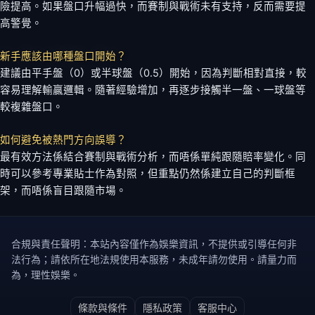
險提高。如果盤口升幅過快，而賽制與戰術未有支持，反而需要提
高警覺。
新手應該由哪種盤口開始？
建議由平手盤（0）或半球盤（0.5）開始，因為判斷相對直接，較
容易理解輸贏邏輯。隨著經驗增加，再逐步接觸半一盤、一球盤等
較複雜盤口。
如何避免被熱門方向誤導？
最有效方法係結合賽制與戰術分析，而唔係單純跟隨賠率變化。同
時可以參考專業貼士作為對照，但重點仍然係建立自己的判斷框
架，而唔係盲目跟隨市場。
合規與責任聲明：本站內容僅作為娛樂資訊，不提供或引導任何非
法行為；請依所在地法規使用本服務，未成年請勿使用。請量力而
為，理性娛樂。
條款與條件
隱私政策
客服中心