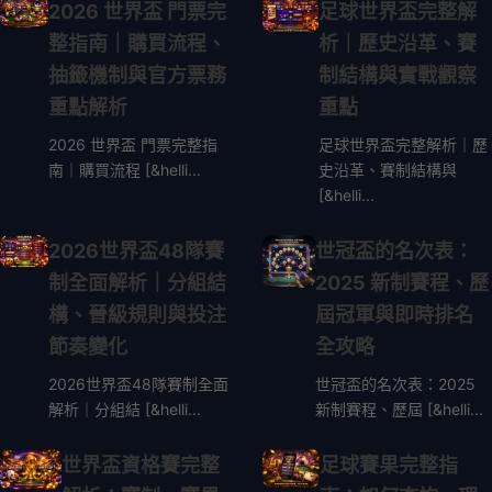
2026 世界盃 門票完
足球世界盃完整解
整指南｜購買流程、
析｜歷史沿革、賽
抽籤機制與官方票務
制結構與實戰觀察
重點解析
重點
2026 世界盃 門票完整指
足球世界盃完整解析｜歷
南｜購買流程 [&helli...
史沿革、賽制結構與
[&helli...
2026世界盃48隊賽
世冠盃的名次表：
制全面解析｜分組結
2025 新制賽程、歷
構、晉級規則與投注
屆冠軍與即時排名
節奏變化
全攻略
2026世界盃48隊賽制全面
世冠盃的名次表：2025
解析｜分組結 [&helli...
新制賽程、歷屆 [&helli...
世界盃資格賽完整
足球賽果完整指