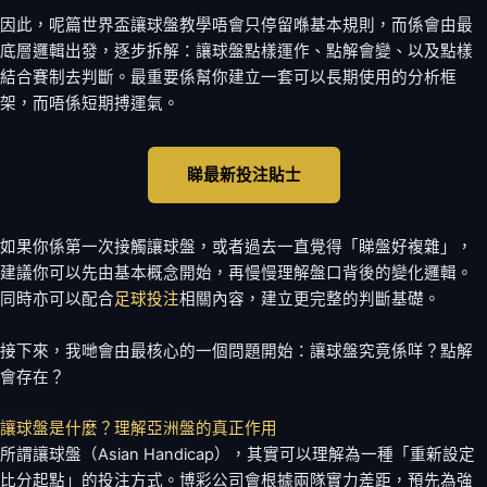
因此，呢篇世界盃讓球盤教學唔會只停留喺基本規則，而係會由最
底層邏輯出發，逐步拆解：讓球盤點樣運作、點解會變、以及點樣
結合賽制去判斷。最重要係幫你建立一套可以長期使用的分析框
架，而唔係短期搏運氣。
睇最新投注貼士
如果你係第一次接觸讓球盤，或者過去一直覺得「睇盤好複雜」，
建議你可以先由基本概念開始，再慢慢理解盤口背後的變化邏輯。
同時亦可以配合
足球投注
相關內容，建立更完整的判斷基礎。
接下來，我哋會由最核心的一個問題開始：讓球盤究竟係咩？點解
會存在？
讓球盤是什麼？理解亞洲盤的真正作用
所謂讓球盤（Asian Handicap），其實可以理解為一種「重新設定
比分起點」的投注方式。博彩公司會根據兩隊實力差距，預先為強