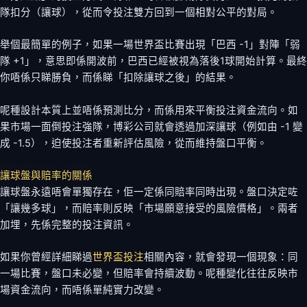
隊扣分（讓球），從而令投注雙方回到一個相對公平的對局。
舉個最簡單的例子，如果一場世界盃比賽出現「巴西 -1」對陣「弱
隊 +1」，意思即係開波前，巴西已經被視為落後1球開始計算。最終
你唔係只睇勝負，而係睇「扣除讓球之後」的結果。
呢種設計本質上並唔係預測比分，而係用來平衡投注資金流向。如
果市場一面倒投注強隊，博彩公司就會透過加深讓球（例如由 -1 變
成 -1.5），迫使投注者重新評估風險，從而維持盤口平衡。
讓球盤與賠率的關係
讓球盤永遠唔會單獨存在，佢一定係同賠率同時出現。盤口決定咗
「讓幾多球」，而賠率則反映「市場願意接受的風險價格」。兩者
加埋，先係完整的投注資訊。
如果你曾經詳細睇過
世界盃投注
相關內容，就會發現一個現象：同
一場比賽，盤口未必變，但賠率會持續波動。呢種變化往往反映市
場資金流向，而唔係單純實力改變。