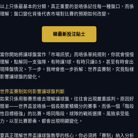
以上只係最基本的分類，真正重要的並唔係記住每一種盤口，而係
理解：盤口變化背後代表市場對比賽的預期如何改變。
睇最新投注貼士
當你開始將讓球盤當作「市場訊號」而唔係單純規則，你就會慢慢
理解，點解同一支強隊，有時讓1球，有時只讓0.5，甚至有時會出
現降盤情況。下一步，我哋會進一步拆解：世界盃賽制，究竟點樣
影響讓球盤的變化。
世界盃賽制如何影響讓球盤判斷
如果只係用聯賽思維去理解讓球盤，往往會出現嚴重誤判。原因好
簡單——世界盃並唔係一個長期累積積分的賽事，而係一個「階段
性目標極強」的比賽。唔同階段，球隊的戰術選擇、風險承受能
力，以至比賽節奏，都會出現明顯變化。
要真正理解世界盃讓球盤教學的核心，你必須將「賽制」納入分析