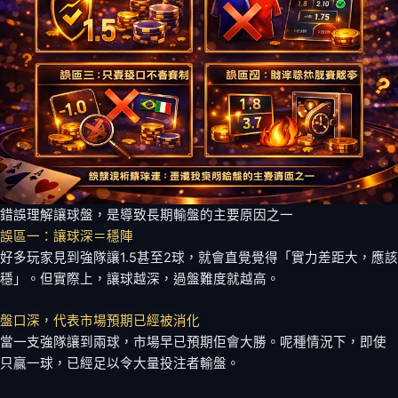
錯誤理解讓球盤，是導致長期輸盤的主要原因之一
誤區一：讓球深＝穩陣
好多玩家見到強隊讓1.5甚至2球，就會直覺覺得「實力差距大，應該
穩」。但實際上，讓球越深，過盤難度就越高。
盤口深，代表市場預期已經被消化
當一支強隊讓到兩球，市場早已預期佢會大勝。呢種情況下，即使
只贏一球，已經足以令大量投注者輸盤。