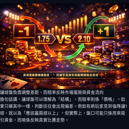
讓球盤負責調整差距，而賠率反映市場風險與資金流向
換句話講，讓球盤可以理解為「結構」，而賠率則係「價格」。如
果只睇其中一樣，判斷往往會出現偏差。例如有啲玩家見到強隊讓1
球，就以為「應該贏兩球以上」，但實際上，盤口可能只係用來吸
引資金，而唔係反映真實比賽走勢。